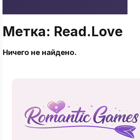
Полуночные
Мечтатели
Метка:
Read.Love
Ничего не найдено.
Flames
Cyber Love Story