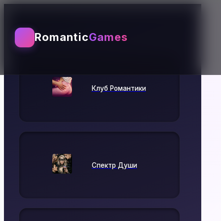
Выбирай игру
Romantic
Games
Клуб Романтики
Спектр Души