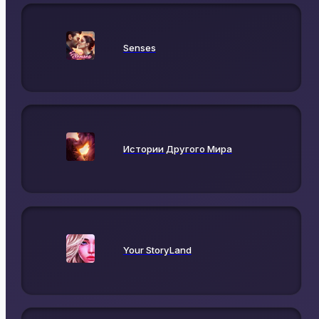
Senses
Истории Другого Мира
Your StoryLand