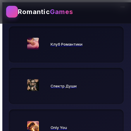
Romantic
Games
Выбирай игру
Клуб Романтики
Спектр Души
Only You