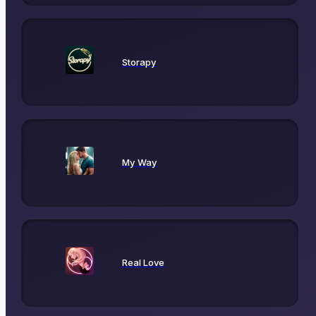
Storapy
My Way
Real Love