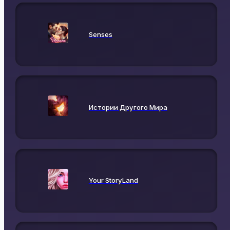
Senses
Истории Другого Мира
Your StoryLand