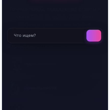
Точные гайды, правильные ответы и
секретные концовки для твоих
любимых визуальных новелл.
Поиск
В тренде на этой неделе
Смертельный Биом
Сказки подземелий