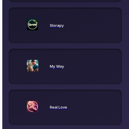
Storapy
My Way
Real Love