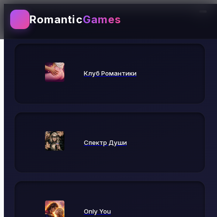
Romantic
Games
Выбирай игру
Клуб Романтики
Спектр Души
Only You