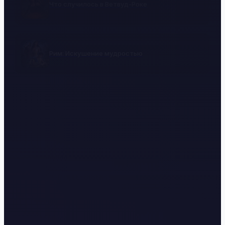
Что случилось в Ветвуд-Роке
Рим: Искушение мудростью