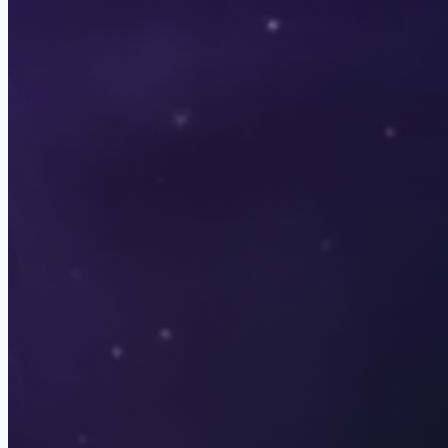
Real Love
Senses
Истории Другого
Мира