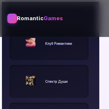
Выбирай игру
Romantic
Games
Клуб Романтики
Спектр Души