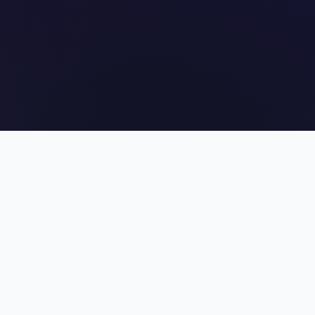
й выбор —
твоя ист
хождения и гайды по любимым
о статусу и жанрам, чтобы найти
вы ищете сейчас.
стории:
♀️♂️Главный герой: