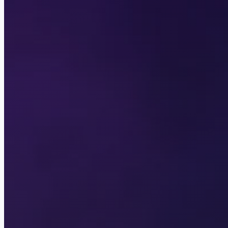
Theater of Senses
Storapy
My Way