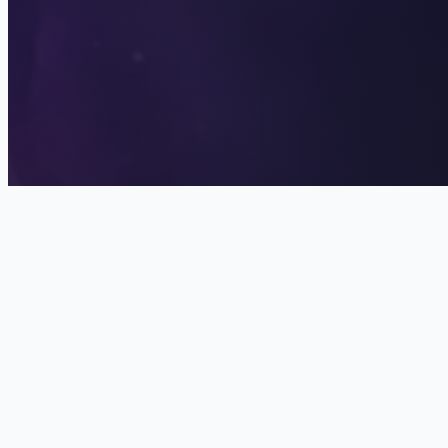
Your StoryLand
Тво
Seven Hearts Stories
Погрузитесь в детальные про
новеллам. Фильтруйте истории п
именно то, что 
Лига Мечтателей
🎞️Жанр истории:
📖Статус и