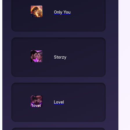
Only You
Storzy
Lovel