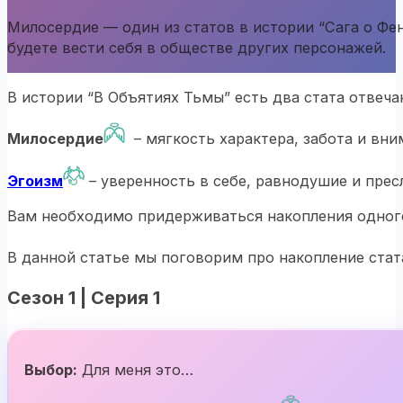
Милосердие — один из статов в истории “Сага о Фен
будете вести себя в обществе других персонажей.
В истории “В Объятиях Тьмы” есть два стата отвеча
Милосердие
– мягкость характера, забота и вн
Эгоизм
– уверенность в себе, равнодушие и прес
Вам необходимо придерживаться накопления одного 
В данной статье мы поговорим про накопление ста
Сезон 1 | Серия 1
Выбор:
Для меня это…