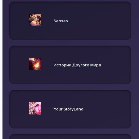
Senses
Истории Другого Мира
Your StoryLand