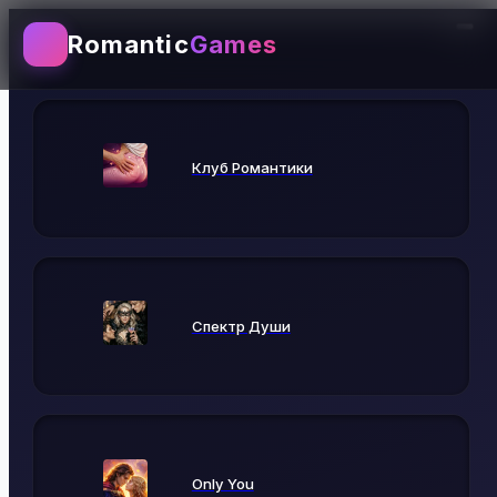
Romantic
Games
Выбирай игру
Клуб Романтики
Спектр Души
Only You