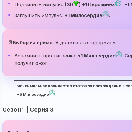
Подчинить импульс
(30
) +1 Пирокинез
.
+1
Заглушить импульс.
+1 Милосердие
.
⏰Выбор на время:
Я должна его задержать
Вспомнить про тигрёнка.
+1 Милосердие
.
Се
получит ожог.
Максимальное количество статов за прохождение 2 сери
+5 Милосердие
.
Сезон 1 | Серия 3