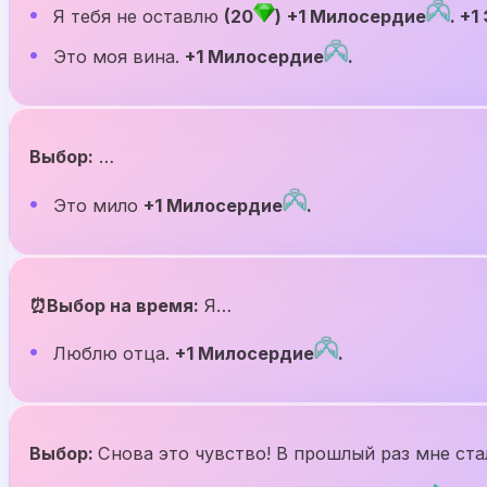
Я тебя не оставлю
(20
)
+1 Милосердие
. +1
Это моя вина.
+1 Милосердие
.
Выбор:
…
Это мило
+1 Милосердие
.
⏰Выбор на время:
Я…
Люблю отца.
+1 Милосердие
.
Выбор:
Снова это чувство! В прошлый раз мне ста