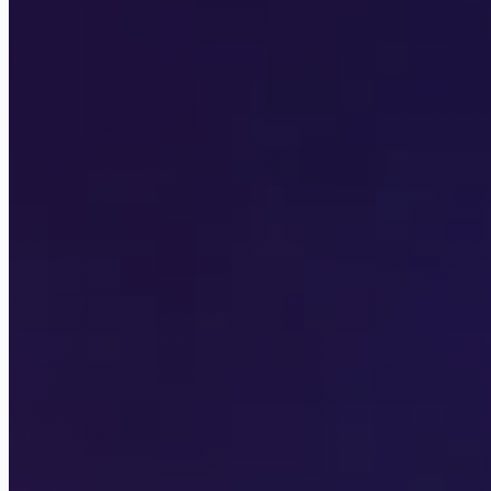
Your StoryLand
Seven Hearts Stories
Лига Мечтателей