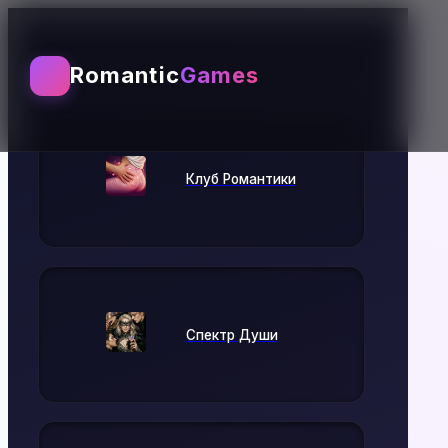
Выбирай игру
Romantic
Games
Клуб Романтики
Спектр Души