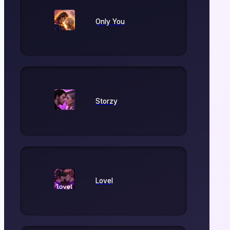
Only You
Storzy
Lovel