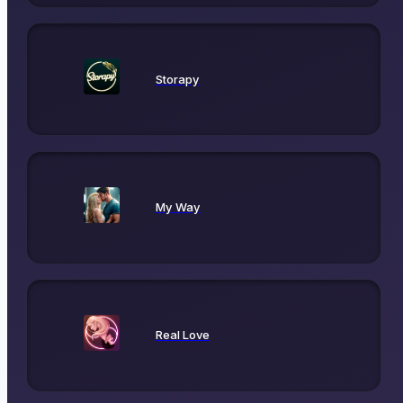
Storapy
My Way
Real Love