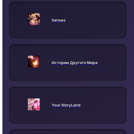
Senses
Истории Другого Мира
Your StoryLand