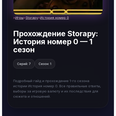
Игры
Storapy
История номер 0
Home
Прохождение Storapy:
История номер 0 — 1
сезон
Серий: 7
Сезон: 1
Подробный гайд и прохождение 1-го сезона
истории История номер 0. Все правильные ответы,
выборы за игровую валюту и их последствия для
сюжета и отношений.