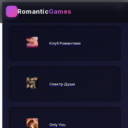
Romantic
Games
Выбирай игру
Клуб Романтики
Спектр Души
Only You