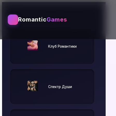
Выбирай игру
Romantic
Games
Клуб Романтики
Спектр Души