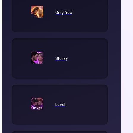
Only You
Storzy
Lovel