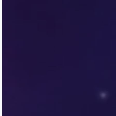
Your StoryLand
Seven Hearts Stories
Лига Мечтателей