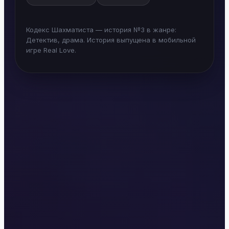
Кодекс Шахматиста — история №3 в жанре:
Детектив, драма. История выпущена в мобильной
игре Real Love.