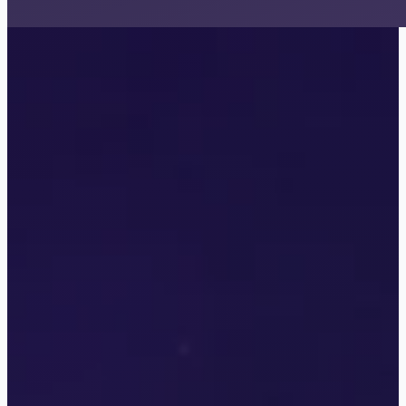
Senses
Истории Другого Мира
Your StoryLand