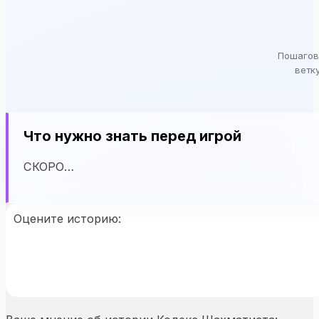
КОДЕКС ШАХМАТИСТА
Сезон 1
Пошагов
ветк
Что нужно знать перед игрой
СКОРО…
Оцените историю: