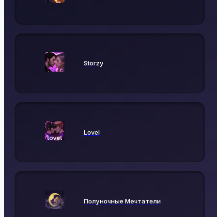
Storzy
Lovel
Полуночные Мечтатели