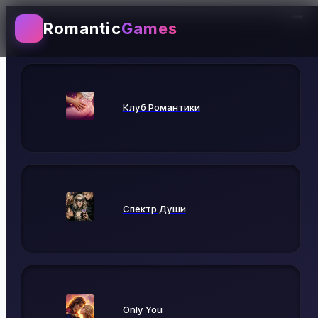
Romantic
Games
Выбирай игру
Клуб Романтики
Спектр Души
Only You