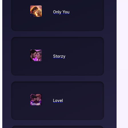
Only You
Storzy
Lovel