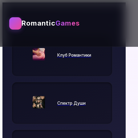
Выбирай игру
Romantic
Games
Клуб Романтики
Спектр Души