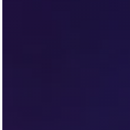
Your StoryLand
Seven Hearts Stories
Лига Мечтателей